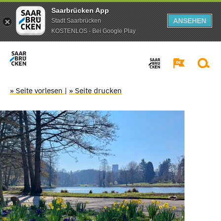
Saarbrücken App
ANSEHEN
Stadt Saarbrücken
KOSTENLOS - Bei Google Play
» Seite vorlesen
|
» Seite drucken