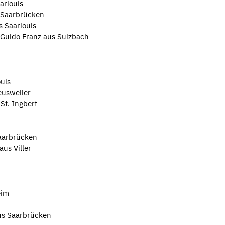
arlouis
 Saarbrücken
s Saarlouis
 Guido Franz aus Sulzbach
ouis
eusweiler
St. Ingbert
aarbrücken
aus Viller
eim
us Saarbrücken