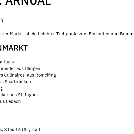
. ARNUAL
n
rler Markt" ist ein belebter Treffpunkt zum Einkaufen und Bumm
NMARKT
arlouis
hneider aus Illingen
s Culinaires' aus Romelfing
aus Saarbrücken
ng
cker aus St. Ingbert
aus Lebach
 8 bis 14 Uhr, statt.