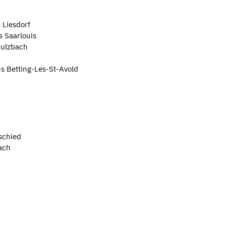
 Liesdorf
s Saarlouis
Sulzbach
us Betting-Les-St-Avold
schied
ach