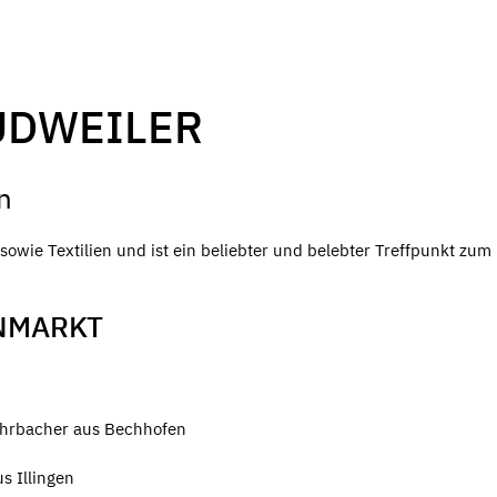
UDWEILER
n
owie Textilien und ist ein beliebter und belebter Treffpunkt zum
NMARKT
ohrbacher aus Bechhofen
s Illingen