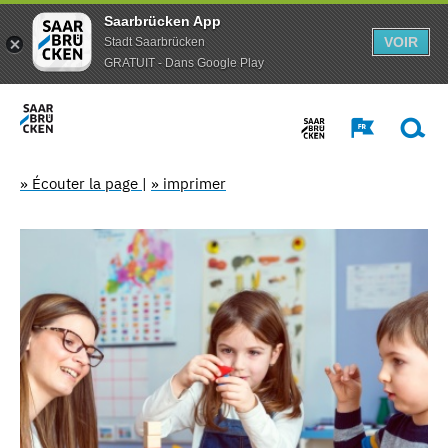
Saarbrücken App
VOIR
Stadt Saarbrücken
GRATUIT - Dans Google Play
» Écouter la page
|
» imprimer