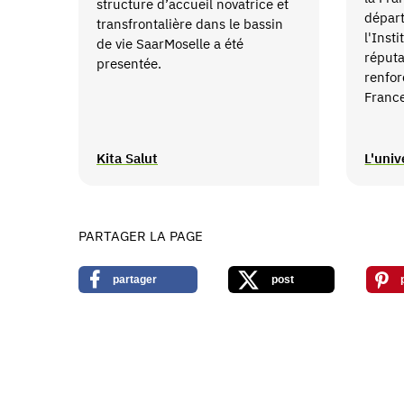
structure d’accueil novatrice et
départ
transfrontalière dans le bassin
l'Inst
de vie SaarMoselle a été
réputa
presentée.
renfor
France
Kita Salut
L'univ
PARTAGER LA PAGE
partager
post