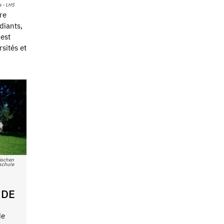
 - LHS
re
diants,
 est
sités et
sischen
schule
NDE
de