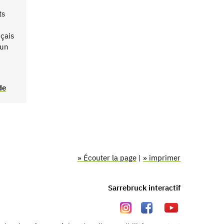
ts
çais
’un
de
» Écouter la page
|
» imprimer
Sarrebruck interactif