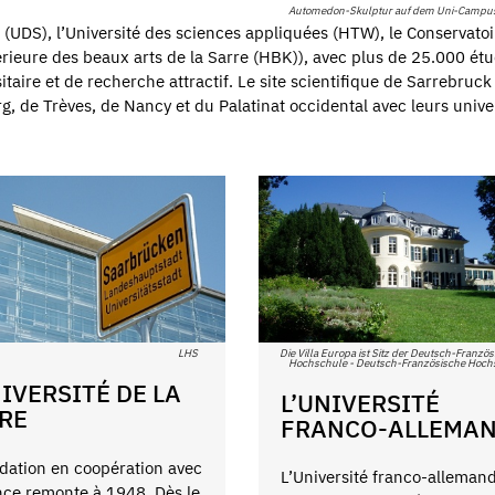
Automedon-Skulptur auf dem Uni-Campus
e (UDS), l’Université des sciences appliquées (HTW), le Conservatoi
rieure des beaux arts de la Sarre (HBK)), avec plus de 25.000 étu
itaire et de recherche attractif. Le site scientifique de Sarrebruck
, de Trèves, de Nancy et du Palatinat occidental avec leurs univer
Die Villa Europa ist Sitz der Deutsch-Franzö
LHS
Hochschule - Deutsch-Französische Hoch
NIVERSITÉ DE LA
L’UNIVERSITÉ
RE
FRANCO-ALLEMA
dation en coopération avec
L’Université franco-alleman
nce remonte à 1948. Dès le