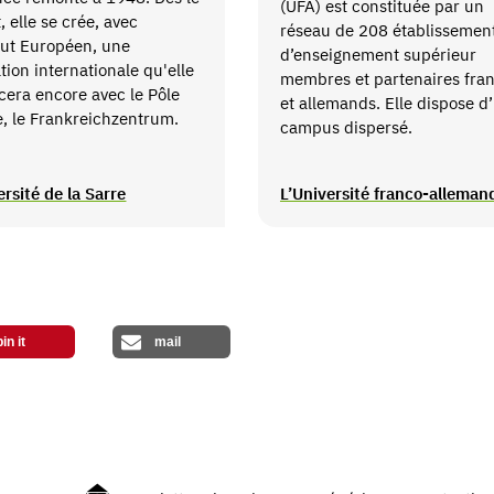
(UFA) est constituée par un
, elle se crée, avec
réseau de 208 établissemen
itut Européen, une
d’enseignement supérieur
tion internationale qu'elle
membres et partenaires fran
cera encore avec le Pôle
et allemands. Elle dispose d
, le Frankreichzentrum.
campus dispersé.
ersité de la Sarre
L’Université franco-alleman
pin it
mail