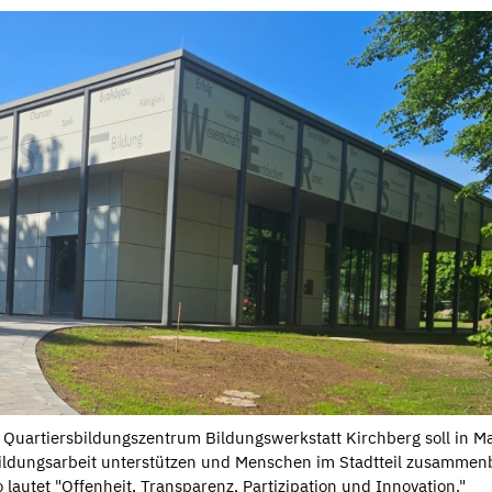
Quartiersbildungszentrum Bildungswerkstatt Kirchberg soll in Ma
Bildungsarbeit unterstützen und Menschen im Stadtteil zusammen
 lautet "Offenheit, Transparenz, Partizipation und Innovation."