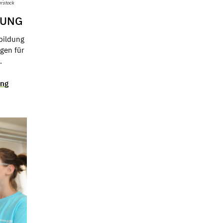
erstock
DUNG
tbildung
gen für
.
ung