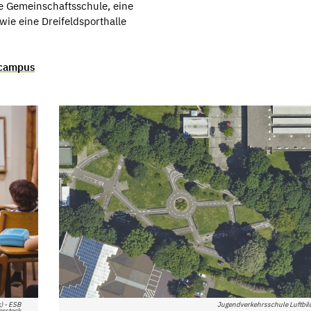
ge Gemeinschaftsschule, eine
ie eine Dreifeldsporthalle
scampus
) - ESB
Jugendverkehrsschule Luftbil
erstock