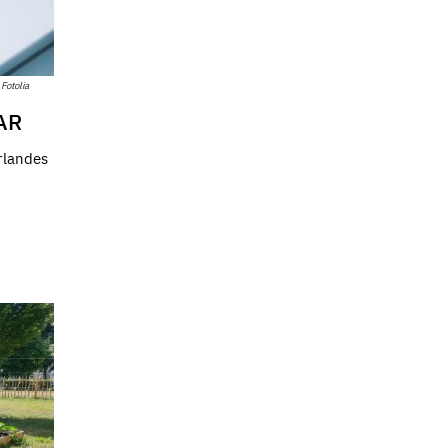
Fotolia
AR
rlandes