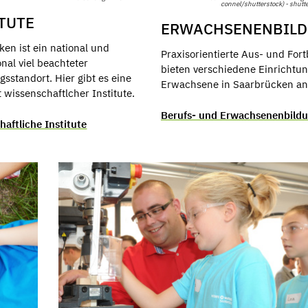
connel/shutterstock) - shutt
TUTE
ERWACHSENENBIL
en ist ein national und
Praxisorientierte Aus- und For
onal viel beachteter
bieten verschiedene Einrichtun
sstandort. Hier gibt es eine
Erwachsene in Saarbrücken an
 wissenschaftlcher Institute.
Berufs- und Erwachsenenbild
aftliche Institute