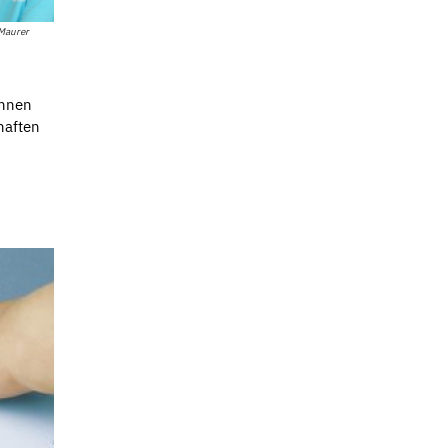
 Maurer
önnen
haften