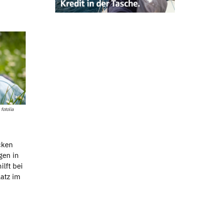
 fotolia
cken
gen in
ilft bei
atz im