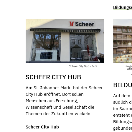
Bildungs
Sieg
Scheer City Hub - LHS
KUB
SCHEER CITY HUB
BILD
Am St. Johanner Markt hat der Scheer
City Hub eröffnet. Dort sollen
Auf dem 
Menschen aus Forschung,
südlich 
Wissenschaft und Gesellschaft die
im Saarb
Themen der Zukunft entwickeln.
entsteht
Bildungs
Scheer City Hub
gebunden