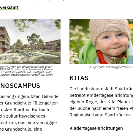
werkstatt
erentwurf für den Bildungscampus West -
Junge (Foto: ferkelraggae/fotolia) -
US360 GmbH und Ackermann + Renner
Architekten GmbH BDA, Stuttgart - BASE
Landschaftsarchitekten PartGmbB, Berlin
KITAS
UNGSCAMPUS
Die Landeshauptstadt Saarbrü
betreibt Kindertageseinrichtun
bislang ungenutzten Gelände
eigener Regie, der Kita-Planer h
der Grundschule Füllengarten
der Suche nach einem freien Pl
rücker Stadtteil Burbach
Regionalverband Saarbrücken.
 ein zukunftsweisendes
zentrum, das eine vierzügige
Kindertageseinrichtungen
e Grundschule, eine