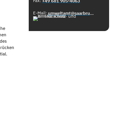
Fax:
+49 681 905-4063
E-Mail:
umweltamt@saarbruecken.de
che
inen
 des
brücken
ial.