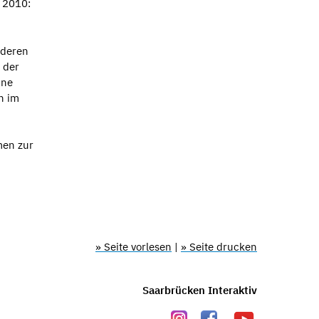
b 2010:
nderen
 der
hne
n im
men zur
» Seite vorlesen
|
» Seite drucken
Saarbrücken Interaktiv