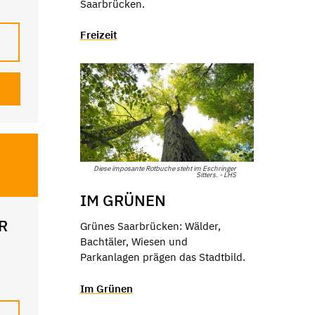
Saarbrücken.
Freizeit
Diese imposante Rotbuche steht im Eschringer
Sitters. - LHS
IM GRÜNEN
R
Grünes Saarbrücken: Wälder,
Bachtäler, Wiesen und
Parkanlagen prägen das Stadtbild.
e
Im Grünen