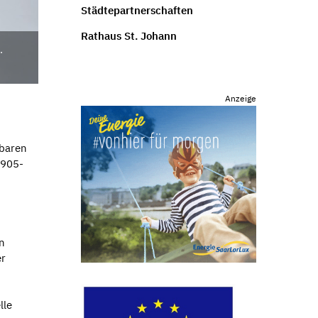
Städtepartnerschaften
Rathaus St. Johann
.
Anzeige
nbaren
/905-
n
er
lle