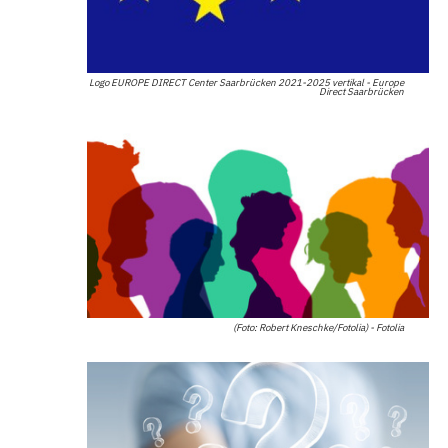
Logo EUROPE DIRECT Center Saarbrücken 2021-2025 vertikal - Europe
Direct Saarbrücken
(Foto: Robert Kneschke/Fotolia) - Fotolia