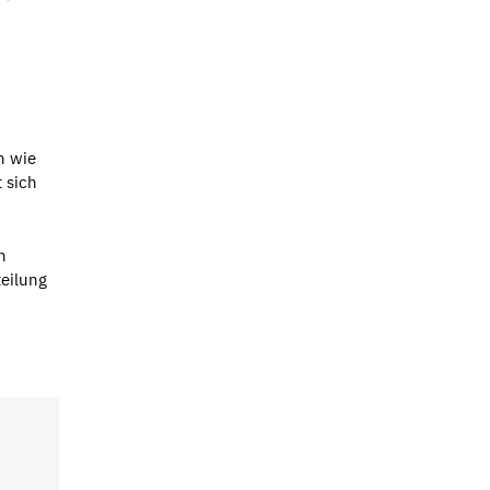
n wie
 sich
n
eilung