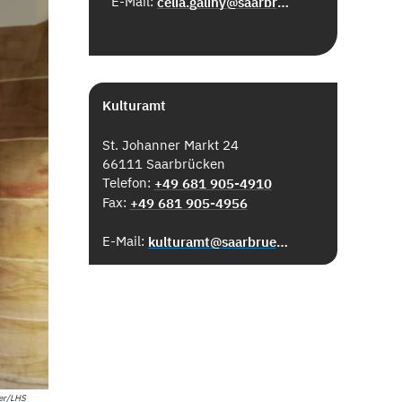
E-Mail:
celia.galiny@saarbruecken.de
Kulturamt
St. Johanner Markt 24
66111 Saarbrücken
Telefon:
+49 681 905-4910
Fax:
+49 681 905-4956
E-Mail:
kulturamt@saarbruecken.de
her/LHS