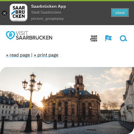
Saarbrücken App
view
Stadt Saarbrücken
priceon_googleplay
» read page
|
» print page