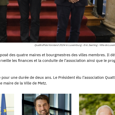
QuattroPole Vorstand 2024 in Luxemburg - Eric Jaerling - Ville de Lux
omposé des quatre maires et bourgmestres des villes membres. Il déf
rveille les finances et la conduite de l’association ainsi que le p
e pour une durée de deux ans. Le Président élu l’association Quat
 maire de la Ville de Metz.