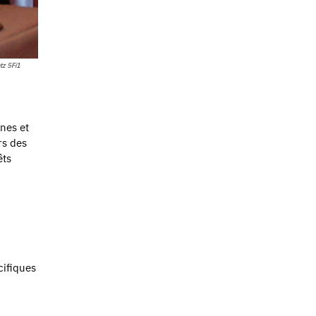
tz 5Fi1
unes et
rs des
êts
cifiques