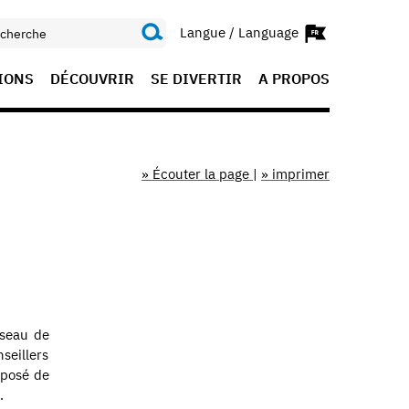
Langue / Language
IONS
DÉCOUVRIR
SE DIVERTIR
A PROPOS
» Écouter la page
|
» imprimer
éseau de
seillers
mposé de
.