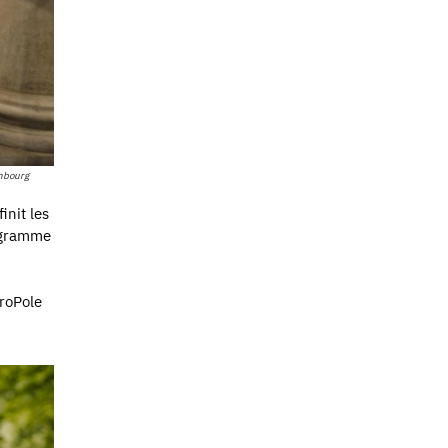
embourg
init les
rogramme
troPole