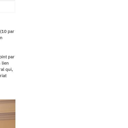
(10 par
on
oint par
 lien
ral qui,
riat