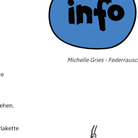
Michelle Gries - Federraus
te
ehen.
lakette