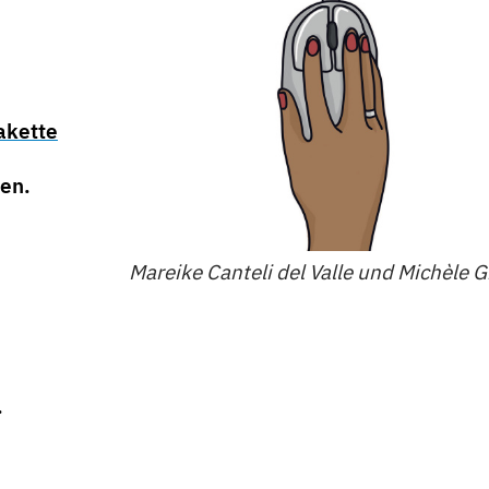
akette
ken.
Mareike Canteli del Valle und Michèle G
.