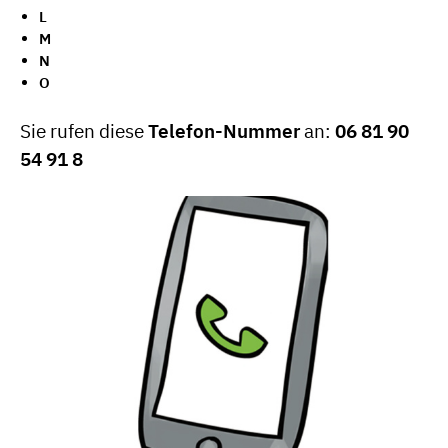
L
M
N
O
Sie rufen diese
Telefon-Nummer
an:
06 81 90
54 91 8