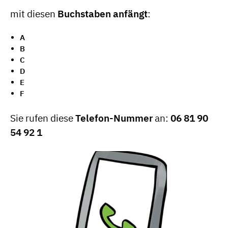
mit diesen
Buchstaben anfängt
:
A
B
C
D
E
F
Sie rufen diese
Telefon-Nummer
an:
06 81 90
54 92 1