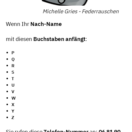
Michelle Gries - Federrauschen
Wenn Ihr
Nach-Name
mit diesen
Buchstaben anfängt
:
P
Q
R
S
T
U
V
W
X
Y
Z
Sie rufen diese
Telefon-Nummer
an:
06 81 90