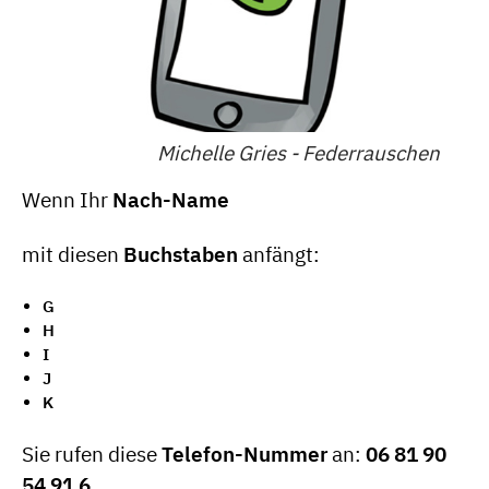
Michelle Gries - Federrauschen
Wenn Ihr
Nach-Name
mit diesen
Buchstaben
anfängt:
G
H
I
J
K
Sie rufen diese
Telefon-Nummer
an:
06 81 90
54 91 6