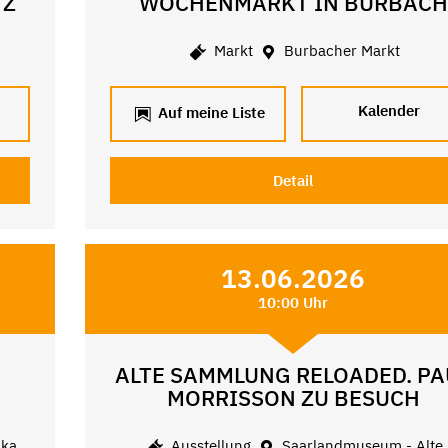
TZ
WOCHENMARKT IN BURBACH
Markt
Burbacher Markt
Kalender
Auf meine Liste
Detail
13.06.2026
10:00 Uhr
ALTE SAMMLUNG RELOADED. PA
N
MORRISSON ZU BESUCH
ika
Ausstellung
Saarlandmuseum - Alte